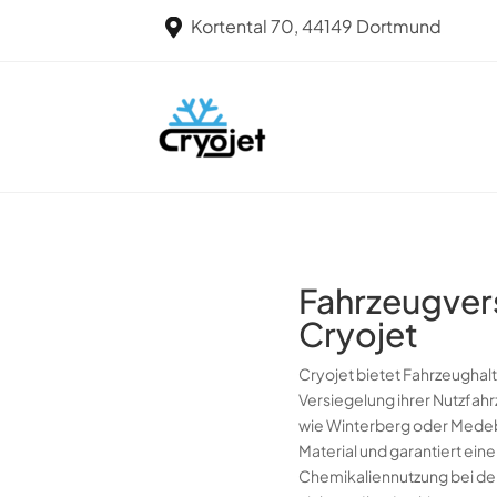
Kortental 70, 44149 Dortmund

Fahrzeugvers
Cryojet
Cryojet bietet Fahrzeughal
Versiegelung ihrer Nutzfah
wie Winterberg oder Medeb
Material und garantiert ein
Chemikaliennutzung bei der