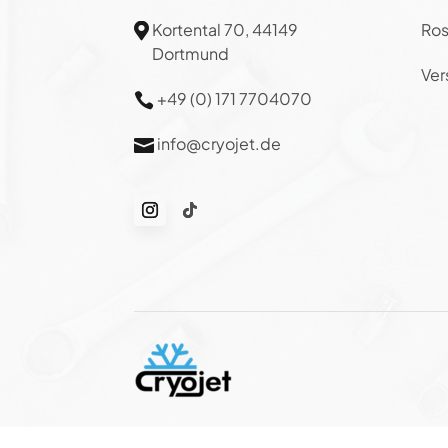
Kortental 70, 44149
Ros

Dortmund
Ver
+49 (0) 171 7704070

info@cryojet.de
