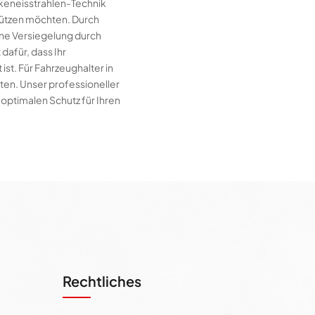
ckeneisstrahlen-Technik
chützen möchten. Durch
ine Versiegelung durch
dafür, dass Ihr
st. Für Fahrzeughalter in
lten. Unser professioneller
optimalen Schutz für Ihren
Rechtliches