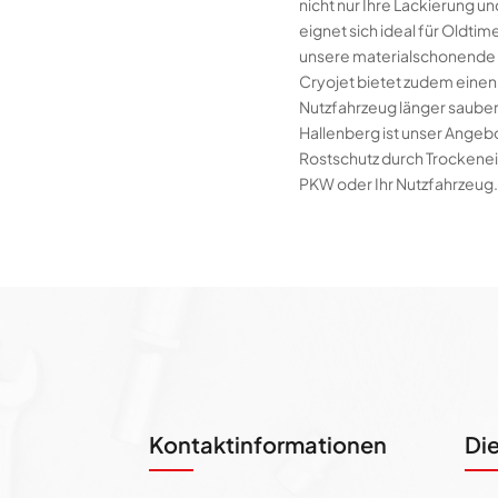
nicht nur Ihre Lackierung 
eignet sich ideal für Oldti
unsere materialschonende M
Cryojet bietet zudem einen
Nutzfahrzeug länger sauber 
Hallenberg ist unser Angebo
Rostschutz durch Trockenei
PKW oder Ihr Nutzfahrzeug.
Kontaktinformationen
Di