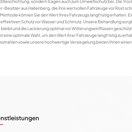
und Beschichtung, sondern tragen auch zum Umweltschutz bei. Die Tro
mer-Besitzer aus Hallenberg, die ihre wertvollen Fahrzeuge vor Rost s
ethode können Sie den Wert Ihres Fahrzeugs langfristig erhalten. E
 effektiven Schutz vor Wasser und Schmutz. Unsere Behandlung sorgt 
bleibt und die Lackierung optimal vor Witterungseinflüssen geschützt i
t eine optimale Wahl, um den Wert ihrer Fahrzeuge langfristig zu erha
sstrahlen sowie unsere hochwertige Versiegelung bieten Ihnen einen 
enstleistungen