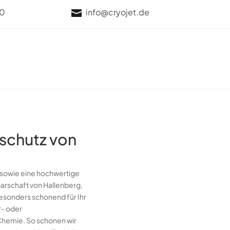
70
info@cryojet.de

schutz von
 sowie eine hochwertige
barschaft von Hallenberg,
esonders schonend für Ihr
r- oder
Chemie. So schonen wir