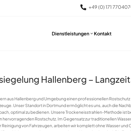
+49 (0) 171 77040

Dienstleistungen
Kontakt
3
iegelung Hallenberg – Langzeit
tern aus Hallenberg und Umgebung einen professionellen Rostschutz
rzeuge. Unser Standort in Dortmund ermöglicht es uns, auch die Nach
ach, optimal zu bedienen. Unsere Trockeneisstrahlen-Methode ist b
en hervorragenden Rostschutz. Im Gegensatz zur traditionellen Wasse
 Reinigung von Fahrzeugen, arbeiten wir komplett ohne Wasser und 