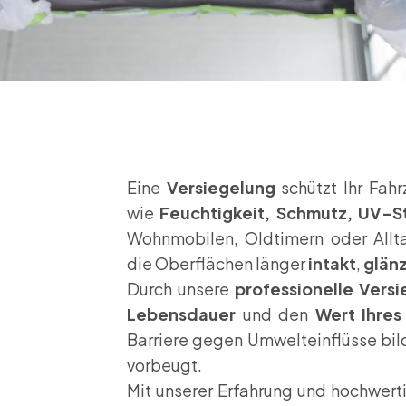
h
Eine
Versiegelung
schützt Ihr Fahr
wie
Feuchtigkeit, Schmutz, UV-S
Wohnmobilen, Oldtimern oder Allta
die Oberflächen länger
intakt
,
glän
Durch unsere
professionelle Vers
Lebensdauer
und den
Wert Ihres
Barriere gegen Umwelteinflüsse bil
vorbeugt.
Mit unserer Erfahrung und hochwert