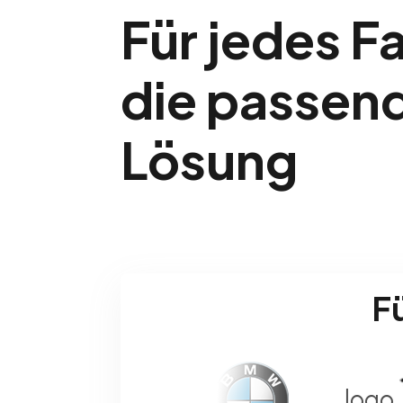
Für jedes F
die passen
Lösung
F
logo
lo