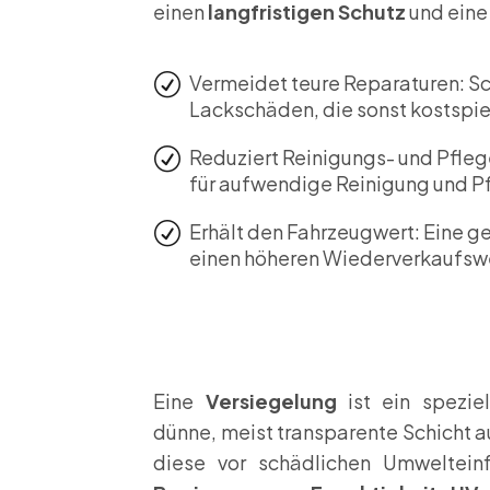
einen
langfristigen Schutz
und eine
R
Vermeidet teure Reparaturen: Sc
Lackschäden, die sonst kostspi
R
Reduziert Reinigungs- und Pfle
für aufwendige Reinigung und 
R
Erhält den Fahrzeugwert: Eine g
einen höheren Wiederverkaufsw
Eine
Versiegelung
ist ein spezie
dünne, meist transparente Schicht 
diese vor schädlichen Umwelteinf