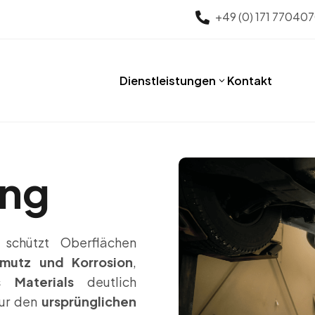
+49 (0) 171 77040

Dienstleistungen
Kontakt
3
ung
schützt Oberflächen
hmutz und Korrosion
,
 Materials
deutlich
nur den
ursprünglichen