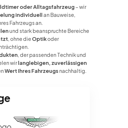
dtimer oder Alltagsfahrzeug
– wir
elung individuell
an Bauweise,
hres Fahrzeugs an.
len
und stark beanspruchte Bereiche
tzt
, ohne die
Optik
oder
nträchtigen.
dukten
, der passenden Technik und
elen wir
langlebigen, zuverlässigen
en
Wert Ihres Fahrzeugs
nachhaltig.
ge
logo
logo