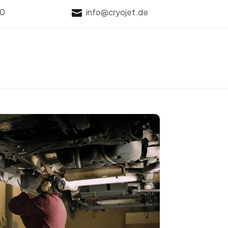
70
info@cryojet.de
