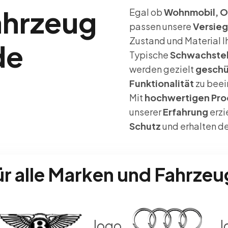
ahrzeug
Egal ob
Wohnmobil, Ol
passen unsere
Versieg
Zustand und Material I
de
Typische
Schwachstel
werden gezielt
geschü
Funktionalität
zu beei
Mit
hochwertigen Pro
unserer
Erfahrung
erzi
Schutz
und erhalten d
ür alle Marken und Fahrzeu
go
logo