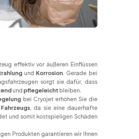
zeug effektiv vor äußeren Einflüssen
trahlung
und
Korrosion
. Gerade bei
gsfahrzeugen sorgt sie dafür, dass
zend
und
pflegeleicht
bleiben.
iegelung
bei Cryojet erhöhen Sie die
 Fahrzeugs
, da sie eine dauerhafte
det und somit kostspieligen Schäden
igen Produkten garantieren wir Ihnen