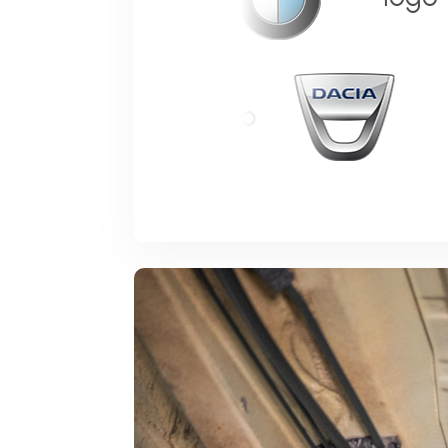
logo
l