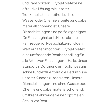
und Transportern. Cryojet bietet eine
effektive Lösung mit unserer
Trockeneisstrahlmethode, die ohne
Wasser oder Chemie arbeitet und dabei
materialschonend ist. Unsere
Dienstleistungen sind perfekt geeignet
für Fahrzeughalter in Halle, die ihre
Fahrzeuge vor Rost schützen und den
Wert erhalten möchten. Cryojet bietet
eine umfassende Rostbehandlung für
alle Arten von Fahrzeugen in Halle. Unser
Standort in Dortmund ermöglicht es uns,
schnell und effizient auf die Bedürfnisse
unserer Kunden zu reagieren. Unsere
Dienstleistungen sind ohne Wasser oder
Chemie und dabei materialschonend,
um Ihren Fahrzeugen einen optimalen
Schutz vor Rost