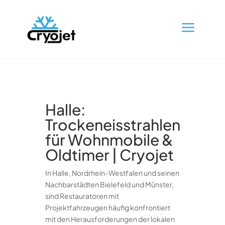
a
Halle:
Trockeneisstrahlen
für Wohnmobile &
Oldtimer | Cryojet
In Halle, Nordrhein-Westfalen und seinen
Nachbarstädten Bielefeld und Münster,
sind Restauratoren mit
Projektfahrzeugen häufig konfrontiert
mit den Herausforderungen der lokalen