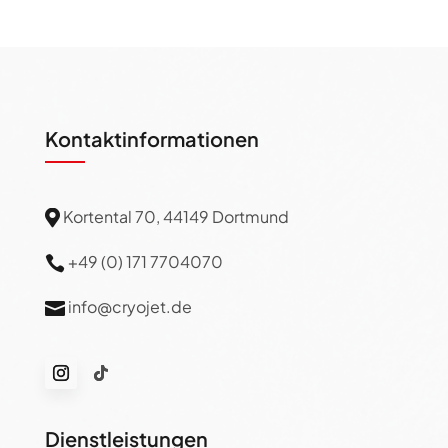
Kontaktinformationen
Kortental 70, 44149 Dortmund

+49 (0) 171 7704070

info@cryojet.de

Dienstleistungen