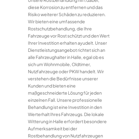
Unsere Rostbehandlung hilft dabei,
diese Korrosion zu entfernen und das
Risiko weiterer Schäden zu reduzieren.
Wir bieten eine umfassende
Rostschutzbehandlung, die Ihre
Fahrzeuge vor Rost schützt und den Wert
Ihrer Investition erhalten ayudelt. Unser
Dienstleistungsangebot richtet sich an
alle Fahrzeughalter in Halle, egal ob es
sich um Wohnmobile, Oldtimer,
Nutzfahrzeuge oder PKW handelt. Wir
verstehen die Bedürfnisse unserer
Kunden und bieten eine
maßgeschneiderte Lösung für jeden
einzelnen Fall. Unsere professionelle
Behandlung ist eine Investition in den
Werterhalt Ihres Fahrzeugs. Die lokale
Witterung in Halle erfordert besondere
Aufmerksamkeit bei der
Rostbehandlung von Nutzfahrzeugen