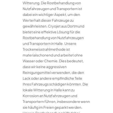
Witterung. Die Rostbehandlung von
Nutzfahrzeugen und Transportern ist
dabei ein wichtiger Aspekt, um den
Werterhalt dieser Fahrzeuge zu
gewährleisten. Cryojet aus Dortmund
bietet eine effektive Lösung für die
Rostbehandlung von Nutzfahrzeugen
und Transportern in Halle. Unsere
Trockeneisstrahlmethode ist
materialschonend und arbeitet ohne
Wasser oder Chemie. Dies bedeutet,
dass wir keine aggressiven
Reinigungsmittel verwenden, die den
Lack oder andere empfindliche Teile
Ihres Fahrzeugs schädigen könnten. Die
lokale Witterung in Halle kann zu
Korrosion an Nutzfahrzeugen und
Transportern führen, insbesondere wenn
sie häufig im Freien geparkt werden.