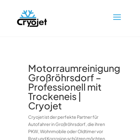
a
Motorraumreinigung
Großröhrsdorf –
Professionell mit
Trockeneis |
Cryojet
Cryojet ist der perfekte Partner für
Autofahrer in Großröhrsdorf, die ihren
PKW, Wohnmobile oder Oldtimer vor
Rost und Korrosion schützen möchten.