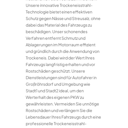
Unsere innovative Trockeneisstrahl-
Technologie bietet einen effektiven
Schutz gegen Nässe und Streusalz, ohne
dabei das Material des Fahrzeugs zu
beschädigen. Unser schonendes
Verfahren entfernt Schmutz und
Ablagerungen im Motorraum effizient
und gründlich durch die Anwendung von
Trockeneis. Dabei wird der Wert Ihres
Fahrzeugs langfristig erhalten und vor
Rostschäden geschützt. Unsere
Dienstleistungen sind für Autofahrer in
Großröhrsdorf und Umgebung wie
Stadt1 und Stadt2 ideal, um den
Werterhalt des eigenen PKW zu
gewährleisten. Vermeiden Sie unnötige
Rostschäden und verlängern Sie die
Lebensdauer Ihres Fahrzeugs durch eine
professionelle Trockeneisstrahl-