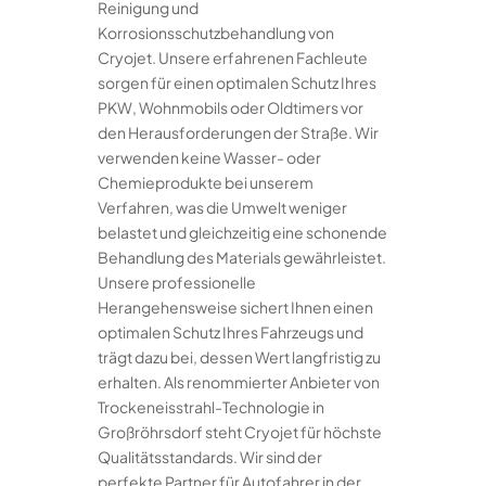
Reinigung und
Korrosionsschutzbehandlung von
Cryojet. Unsere erfahrenen Fachleute
sorgen für einen optimalen Schutz Ihres
PKW, Wohnmobils oder Oldtimers vor
den Herausforderungen der Straße. Wir
verwenden keine Wasser- oder
Chemieprodukte bei unserem
Verfahren, was die Umwelt weniger
belastet und gleichzeitig eine schonende
Behandlung des Materials gewährleistet.
Unsere professionelle
Herangehensweise sichert Ihnen einen
optimalen Schutz Ihres Fahrzeugs und
trägt dazu bei, dessen Wert langfristig zu
erhalten. Als renommierter Anbieter von
Trockeneisstrahl-Technologie in
Großröhrsdorf steht Cryojet für höchste
Qualitätsstandards. Wir sind der
perfekte Partner für Autofahrer in der