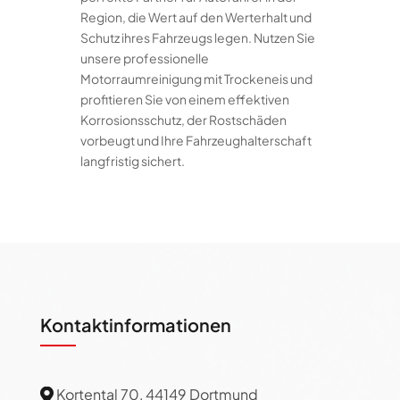
Region, die Wert auf den Werterhalt und
Schutz ihres Fahrzeugs legen. Nutzen Sie
unsere professionelle
Motorraumreinigung mit Trockeneis und
profitieren Sie von einem effektiven
Korrosionsschutz, der Rostschäden
vorbeugt und Ihre Fahrzeughalterschaft
langfristig sichert.
Kontaktinformationen
Kortental 70, 44149 Dortmund
