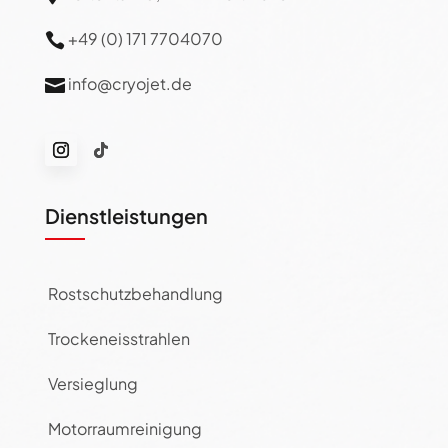
+49 (0) 171 7704070

info@cryojet.de

Dienstleistungen
Rostschutzbehandlung
Trockeneisstrahlen
Versieglung
Motorraumreinigung