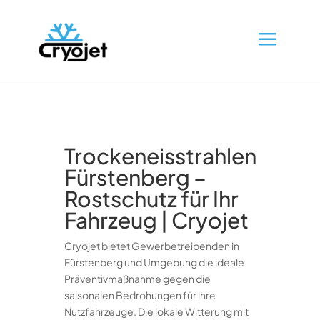
a
Trockeneisstrahlen
Fürstenberg –
Rostschutz für Ihr
Fahrzeug | Cryojet
Cryojet bietet Gewerbetreibenden in
Fürstenberg und Umgebung die ideale
Präventivmaßnahme gegen die
saisonalen Bedrohungen für ihre
Nutzfahrzeuge. Die lokale Witterung mit