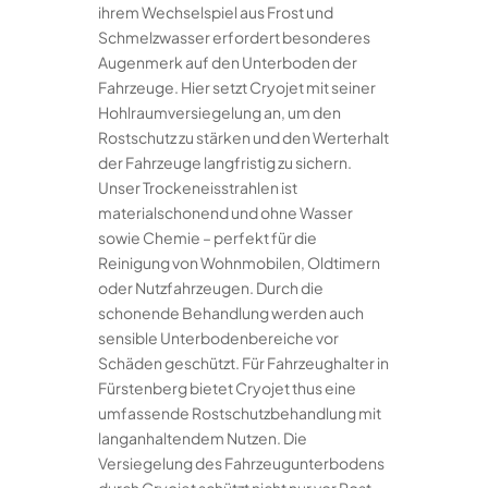
ihrem Wechselspiel aus Frost und
Schmelzwasser erfordert besonderes
Augenmerk auf den Unterboden der
Fahrzeuge. Hier setzt Cryojet mit seiner
Hohlraumversiegelung an, um den
Rostschutz zu stärken und den Werterhalt
der Fahrzeuge langfristig zu sichern.
Unser Trockeneisstrahlen ist
materialschonend und ohne Wasser
sowie Chemie – perfekt für die
Reinigung von Wohnmobilen, Oldtimern
oder Nutzfahrzeugen. Durch die
schonende Behandlung werden auch
sensible Unterbodenbereiche vor
Schäden geschützt. Für Fahrzeughalter in
Fürstenberg bietet Cryojet thus eine
umfassende Rostschutzbehandlung mit
langanhaltendem Nutzen. Die
Versiegelung des Fahrzeugunterbodens