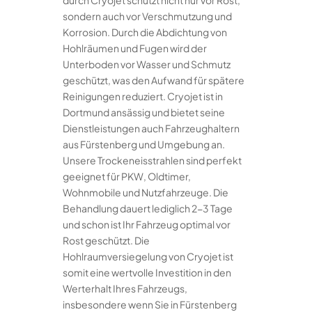
durch Cryojet schützt nicht nur vor Rost,
sondern auch vor Verschmutzung und
Korrosion. Durch die Abdichtung von
Hohlräumen und Fugen wird der
Unterboden vor Wasser und Schmutz
geschützt, was den Aufwand für spätere
Reinigungen reduziert. Cryojet ist in
Dortmund ansässig und bietet seine
Dienstleistungen auch Fahrzeughaltern
aus Fürstenberg und Umgebung an.
Unsere Trockeneisstrahlen sind perfekt
geeignet für PKW, Oldtimer,
Wohnmobile und Nutzfahrzeuge. Die
Behandlung dauert lediglich 2-3 Tage
und schon ist Ihr Fahrzeug optimal vor
Rost geschützt. Die
Hohlraumversiegelung von Cryojet ist
somit eine wertvolle Investition in den
Werterhalt Ihres Fahrzeugs,
insbesondere wenn Sie in Fürstenberg