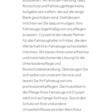
anzubieten. Wir sind der Meinung, dass
Rostschutz und Fahrzeugpflege keine
Aufgabe sein sollten, die auf die lange
Bank geschoben wird. Stattdessen
möchten wir Sie dazu ermutigen, Ihre
Fahrzeuge regelmäßig von uns pflegen
zu lassen. Cryojet ist der ideale Partner
für alle Fahrzeughalter in Fritzlar, die den
Werterhalt ihrer Fahrzeuge sicherstellen
möchten. Wir bieten Ihnen eine effektive
und materialschonende Lösung für die
Unterbodenpflege und
Rostschutzbehandlung. Überzeugen Sie
sich selbst von unserem Service und
lassen Sie Ihr Fahrzeug von uns
professionell pflegen. Die Investition in
die Pflege Ihres Fahrzeugs mit Cryojet
zahlt sich auf lange Sicht aus. Durch den
Schutz vor Rost und andere
Umwelteinflüsse wird der Wert Ihres