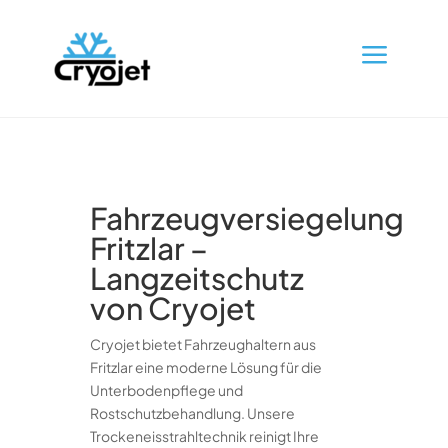
a
Fahrzeugversiegelung
Fritzlar –
Langzeitschutz
von Cryojet
Cryojet bietet Fahrzeughaltern aus
Fritzlar eine moderne Lösung für die
Unterbodenpflege und
Rostschutzbehandlung. Unsere
Trockeneisstrahltechnik reinigt Ihre