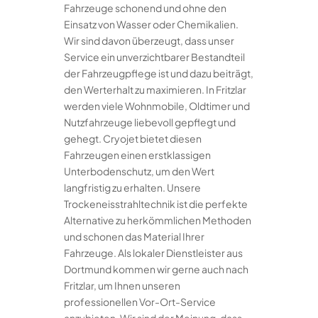
Fahrzeuge schonend und ohne den
Einsatz von Wasser oder Chemikalien.
Wir sind davon überzeugt, dass unser
Service ein unverzichtbarer Bestandteil
der Fahrzeugpflege ist und dazu beiträgt,
den Werterhalt zu maximieren. In Fritzlar
werden viele Wohnmobile, Oldtimer und
Nutzfahrzeuge liebevoll gepflegt und
gehegt. Cryojet bietet diesen
Fahrzeugen einen erstklassigen
Unterbodenschutz, um den Wert
langfristig zu erhalten. Unsere
Trockeneisstrahltechnik ist die perfekte
Alternative zu herkömmlichen Methoden
und schonen das Material Ihrer
Fahrzeuge. Als lokaler Dienstleister aus
Dortmund kommen wir gerne auch nach
Fritzlar, um Ihnen unseren
professionellen Vor-Ort-Service