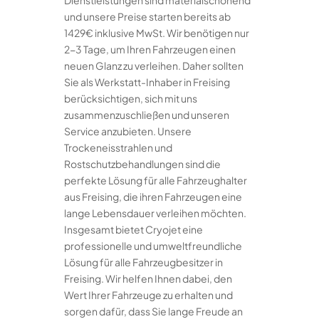
Dienstleistungen sind materialschonend
und unsere Preise starten bereits ab
1429€ inklusive MwSt. Wir benötigen nur
2-3 Tage, um Ihren Fahrzeugen einen
neuen Glanz zu verleihen. Daher sollten
Sie als Werkstatt-Inhaber in Freising
berücksichtigen, sich mit uns
zusammenzuschließen und unseren
Service anzubieten. Unsere
Trockeneisstrahlen und
Rostschutzbehandlungen sind die
perfekte Lösung für alle Fahrzeughalter
aus Freising, die ihren Fahrzeugen eine
lange Lebensdauer verleihen möchten.
Insgesamt bietet Cryojet eine
professionelle und umweltfreundliche
Lösung für alle Fahrzeugbesitzer in
Freising. Wir helfen Ihnen dabei, den
Wert Ihrer Fahrzeuge zu erhalten und
sorgen dafür, dass Sie lange Freude an