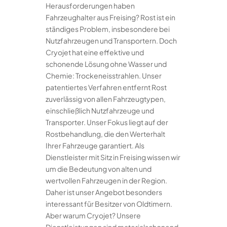
Herausforderungen haben
Fahrzeughalter aus Freising? Rost ist ein
ständiges Problem, insbesondere bei
Nutzfahrzeugen und Transportern. Doch
Cryojet hat eine effektive und
schonende Lösung ohne Wasser und
Chemie: Trockeneisstrahlen. Unser
patentiertes Verfahren entfernt Rost
zuverlässig von allen Fahrzeugtypen,
einschließlich Nutzfahrzeuge und
Transporter. Unser Fokus liegt auf der
Rostbehandlung, die den Werterhalt
Ihrer Fahrzeuge garantiert. Als
Dienstleister mit Sitz in Freising wissen wir
um die Bedeutung von alten und
wertvollen Fahrzeugen in der Region.
Daher ist unser Angebot besonders
interessant für Besitzer von Oldtimern.
Aber warum Cryojet? Unsere