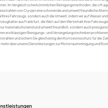
ren. Im Vergleich zu herkömmlichen Reinigungsmethoden, die oft ag
eisstrahlen von Cryojet eine schonende und umweltfreundliche Alter
al Ihres Fahrzeugs, sondern auch die Umwelt, indem wir auf Wasser un
ahrzeughalter aus Frankfurt, die Wert auf den Werterhalt ihrer Fahrzeug
 nur materialschonend und umweltfreundlich, sondern auch preisgünsti
en erstklassigen Reinigungs- und Versiegelungstechniken profitieren.
strahlen und sichern Sie gleichzeitig den Korrosionsschutz für die Zu
e mehr über unsere Dienstleistungen zur Motorraumreinigung und Ro
enstleistungen