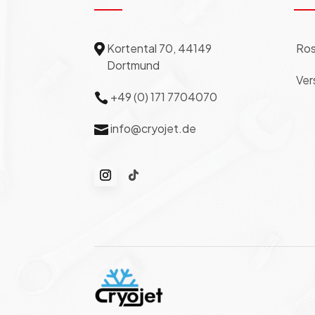
Kortental 70, 44149
Ros

Dortmund
Ver
+49 (0) 171 7704070

info@cryojet.de
