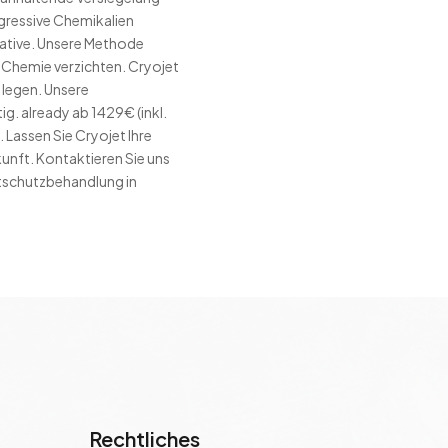
gressive Chemikalien
native. Unsere Methode
d Chemie verzichten. Cryojet
e legen. Unsere
g. already ab 1429€ (inkl.
 Lassen Sie Cryojet Ihre
kunft. Kontaktieren Sie uns
stschutzbehandlung in
Rechtliches