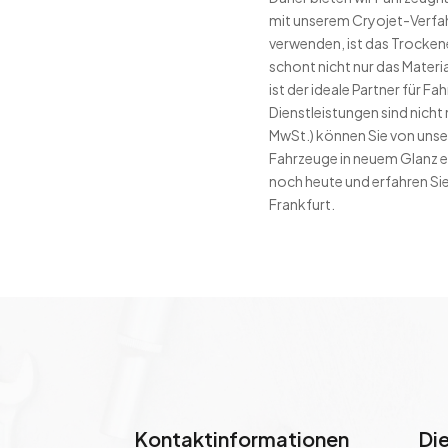
mit unserem Cryojet-Verfah
verwenden, ist das Trocken
schont nicht nur das Materi
ist der ideale Partner für F
Dienstleistungen sind nicht
MwSt.) können Sie von unser
Fahrzeuge in neuem Glanz er
noch heute und erfahren Si
Frankfurt.
Kontaktinformationen
Di