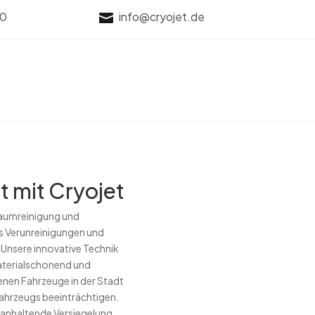
70
info@cryojet.de

t mit Cryojet
raumreinigung und
s Verunreinigungen und
Unsere innovative Technik
aterialschonend und
denen Fahrzeuge in der Stadt
Fahrzeugs beeinträchtigen.
nganhaltende Versiegelung