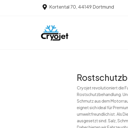
Kortental 70, 44149 Dortmund

Rostschutzbe
Cryojet revolutioniert die
Rostschutzbehandlung. Unse
Schmutz aus dem Motorraum
eignet sich ideal für Prem
umweltfreundlich ist. Als D
ausgesetzt sind. Salz, Sch
Daher bieten wir Fahrzeugha