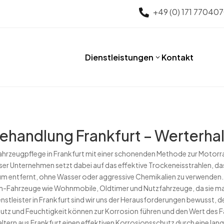
+49 (0) 171 77040

Dienstleistungen
Kontakt
3
handlung Frankfurt – Werterhal
 Fahrzeugpflege in Frankfurt mit einer schonenden Methode zur Motor
r Unternehmen setzt dabei auf das effektive Trockeneisstrahlen, da
 entfernt, ohne Wasser oder aggressive Chemikalien zu verwenden. 
ium-Fahrzeuge wie Wohnmobile, Oldtimer und Nutzfahrzeuge, da sie m
ienstleister in Frankfurt sind wir uns der Herausforderungen bewusst, 
mutz und Feuchtigkeit können zur Korrosion führen und den Wert des 
ltern aus Frankfurt einen effektiven Korrosionsschutz durch eine la