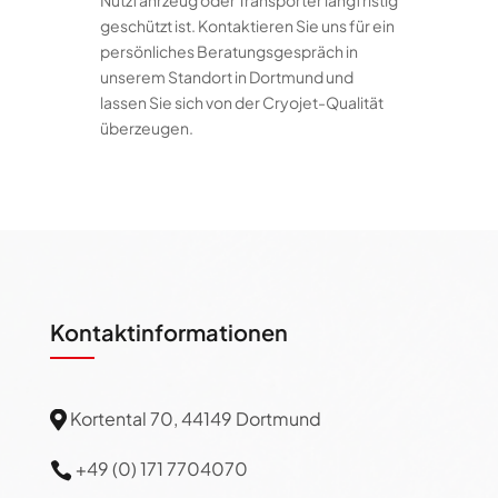
Nutzfahrzeug oder Transporter langfristig
geschützt ist. Kontaktieren Sie uns für ein
persönliches Beratungsgespräch in
unserem Standort in Dortmund und
lassen Sie sich von der Cryojet-Qualität
überzeugen.
Kontaktinformationen
Kortental 70, 44149 Dortmund

+49 (0) 171 7704070
