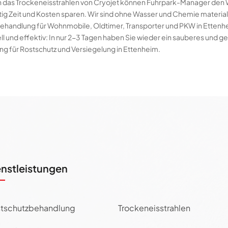
h das Trockeneisstrahlen von Cryojet können Fuhrpark-Manager den We
itig Zeit und Kosten sparen. Wir sind ohne Wasser und Chemie materi
ehandlung für Wohnmobile, Oldtimer, Transporter und PKW in Ettenh
ll und effektiv: In nur 2-3 Tagen haben Sie wieder ein sauberes und g
sung für Rostschutz und Versiegelung in Ettenheim.
enstleistungen
tschutzbehandlung
Trockeneisstrahlen