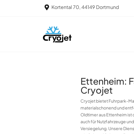
Kortental 70, 44149 Dortmund

Ettenheim: F
Cryojet
Cryojet bietet Fuhrpark-Ma
materialschonend und entf
Oldtimer aus Ettenheim ist 
auch für Nutzfahrzeuge und
Versiegelung. Unsere Dien