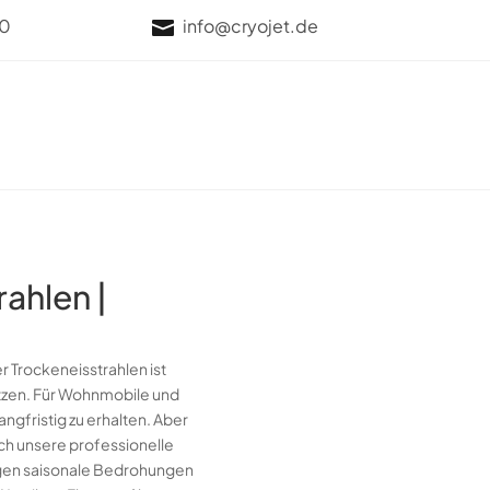
70
info@cryojet.de

ahlen |
 Trockeneisstrahlen ist
tzen. Für Wohnmobile und
ngfristig zu erhalten. Aber
ch unsere professionelle
egen saisonale Bedrohungen