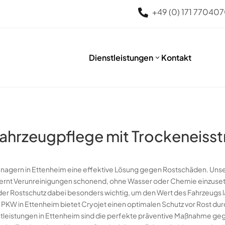
+49 (0) 171 77040

Dienstleistungen
Kontakt
3
ahrzeugpflege mit Trockeneisstr
nagern in Ettenheim eine effektive Lösung gegen Rostschäden. Unser
ernt Verunreinigungen schonend, ohne Wasser oder Chemie einzuse
der Rostschutz dabei besonders wichtig, um den Wert des Fahrzeugs la
 PKW in Ettenheim bietet Cryojet einen optimalen Schutz vor Rost dur
stleistungen in Ettenheim sind die perfekte präventive Maßnahme g