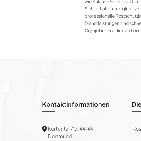
wie Salz und Schmutz. Durc
Sicht erhalten und gleichze
professionelle Rostschutzb
Dienstleistungen sind schne
Cryojet ist Ihre direkte Lö
Kontaktinformationen
Di
Kortental 70, 44149
Ros

Dortmund