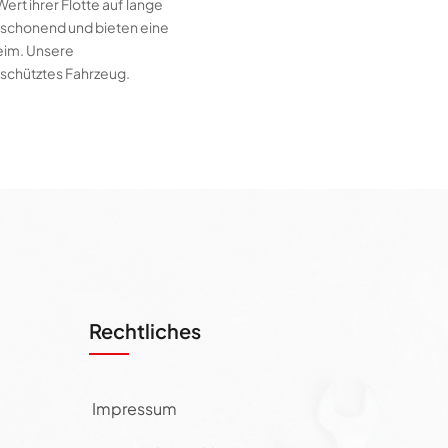
rt ihrer Flotte auf lange
alschonend und bieten eine
eim. Unsere
eschütztes Fahrzeug.
Rechtliches
Impressum