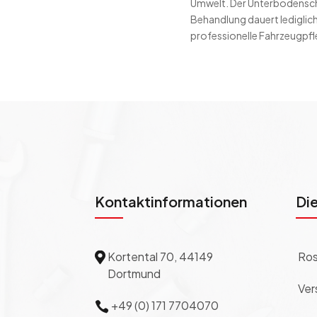
Umwelt. Der Unterbodenschut
Behandlung dauert lediglich 
professionelle Fahrzeugpfl
Kontaktinformationen
Di
Kortental 70, 44149
Ros

Dortmund
Ver
+49 (0) 171 7704070
