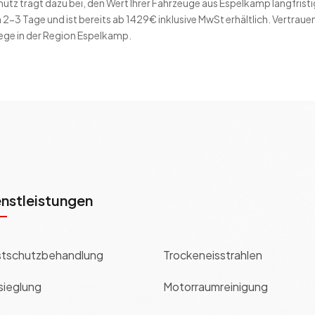
z trägt dazu bei, den Wert Ihrer Fahrzeuge aus Espelkamp langfristig
2-3 Tage und ist bereits ab 1429€ inklusive MwSt erhältlich. Vertrauen 
ege in der Region Espelkamp.
enstleistungen
tschutzbehandlung
Trockeneisstrahlen
sieglung
Motorraumreinigung