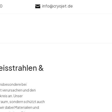
70
info@cryojet.de

eisstrahlen &
insbesondere bei
st verursachen und den
reis an. Unser
raum, sondern schützt auch
r dabei Materialien und