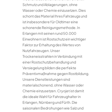
Schmutz und Ablagerungen, ohne
Wasser oder Chemie einzusetzen. Dies
schont das Material Ihres Fahrzeugs und
ist insbesondere für Oldtimer eine
schonende Reinigungsmethode. In
Erlangen mit seinen rund 50.000
Einwohnern ist Rostschutz ein wichtiger
Faktor zur Erhaltung des Wertes von
Nutzfahrzeugen. Unser
Trockeneisstrahlen in Verbindung mit
einer Rostschutzbehandlung und
Versiegelung bilden die perfekte
Präventivmaßnahme gegen Rostbildung.
Unsere Dienstleistungen sind
materialschonend, ohne Wasser oder
Chemie einzusetzen. Cryojet ist damit
die ideale Wahl für Fahrzeughalter in
Erlangen, Nürnberg und Fürth. Die
saisonalen Bedrohungen wie Salz und