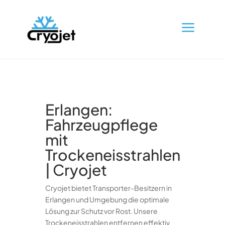
a
Erlangen:
Fahrzeugpflege
mit
Trockeneisstrahlen
| Cryojet
Cryojet bietet Transporter-Besitzern in
Erlangen und Umgebung die optimale
Lösung zur Schutz vor Rost. Unsere
Trockeneisstrahlen entfernen effektiv