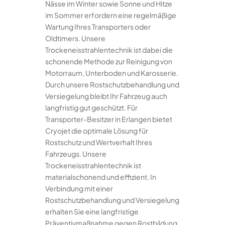
Nässe im Winter sowie Sonne und Hitze
im Sommer erfordern eine regelmäßige
Wartung Ihres Transporters oder
Oldtimers. Unsere
Trockeneisstrahlentechnik ist dabei die
schonende Methode zur Reinigung von
Motorraum, Unterboden und Karosserie.
Durch unsere Rostschutzbehandlung und
Versiegelung bleibt Ihr Fahrzeug auch
langfristig gut geschützt. Für
Transporter-Besitzer in Erlangen bietet
Cryojet die optimale Lösung für
Rostschutz und Wertverhalt Ihres
Fahrzeugs. Unsere
Trockeneisstrahlentechnik ist
materialschonend und effizient. In
Verbindung mit einer
Rostschutzbehandlung und Versiegelung
erhalten Sie eine langfristige
Präventivmaßnahme gegen Rostbildung.