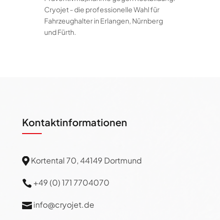
Cryojet - die professionelle Wahl für
Fahrzeughalter in Erlangen, Nürnberg
und Fürth.
Kontaktinformationen
Kortental 70, 44149 Dortmund

+49 (0) 171 7704070

info@cryojet.de
