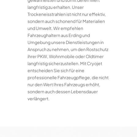
gewährleisten und somit deren Wert
langfristig zu erhalten. Unser
Trockeneisstrahlen ist nicht nur effektiv,
sondern auch schonend für Materialien
und Umwelt. Wir empfehlen
Fahrzeughaltern aus Erding und
Umgebung unsere Dienstleistungen in
Anspruch zu nehmen, um den Rostschutz
ihrer PKW, Wohnmobile oder Oldtimer
langfristig sicherzustellen. Mit Cryojet
entscheiden Sie sich für eine
professionelle Fahrzeugpflege, die nicht
nur den Wert Ihres Fahrzeugs erhöht,
sondern auch dessen Lebensdauer
verlängert.