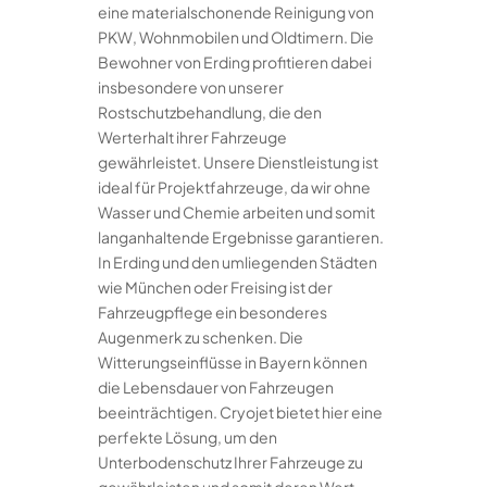
eine materialschonende Reinigung von
PKW, Wohnmobilen und Oldtimern. Die
Bewohner von Erding profitieren dabei
insbesondere von unserer
Rostschutzbehandlung, die den
Werterhalt ihrer Fahrzeuge
gewährleistet. Unsere Dienstleistung ist
ideal für Projektfahrzeuge, da wir ohne
Wasser und Chemie arbeiten und somit
langanhaltende Ergebnisse garantieren.
In Erding und den umliegenden Städten
wie München oder Freising ist der
Fahrzeugpflege ein besonderes
Augenmerk zu schenken. Die
Witterungseinflüsse in Bayern können
die Lebensdauer von Fahrzeugen
beeinträchtigen. Cryojet bietet hier eine
perfekte Lösung, um den
Unterbodenschutz Ihrer Fahrzeuge zu