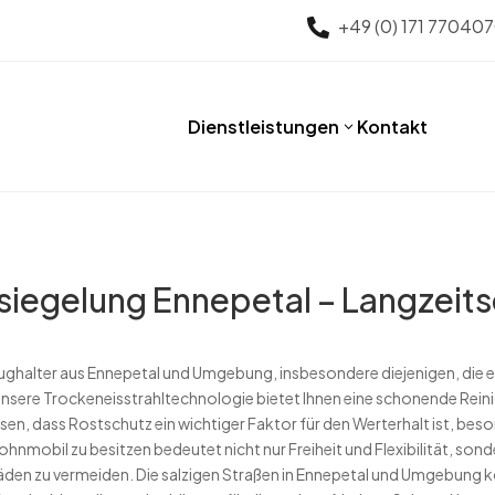
+49 (0) 171 77040

Dienstleistungen
Kontakt
3
iegelung Ennepetal – Langzeits
eughalter aus Ennepetal und Umgebung, insbesondere diejenigen, die 
 Unsere Trockeneisstrahltechnologie bietet Ihnen eine schonende Rein
en, dass Rostschutz ein wichtiger Faktor für den Werterhalt ist, beso
Wohnmobil zu besitzen bedeutet nicht nur Freiheit und Flexibilität, sond
en zu vermeiden. Die salzigen Straßen in Ennepetal und Umgebung kö