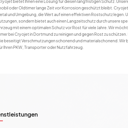
ryojet bietet Ihnen eine Lösung für diesen langfristigen Schutz. Uns
obil oder Oldtimer lange Zeit vor Korrosion geschützt bleibt. Cryojet 
petal und Umgebung, die Wert auf einen effektiven Rostschutz legen. 
utzungen, sondern bietet auch einen Langzeitschutz durch unsere spe
hrzeug mit einem optimalen Schutz vor Rost für viele Jahre. Wir möchte
mer bei Cryojet in Dortmund zu reinigen und gegen Rost zu schützen.
e beseitigt Verschmutzungen schonend und materialschonend. Wir bi
r Ihren PKW, Transporter oder Nutzfahrzeug.
enstleistungen