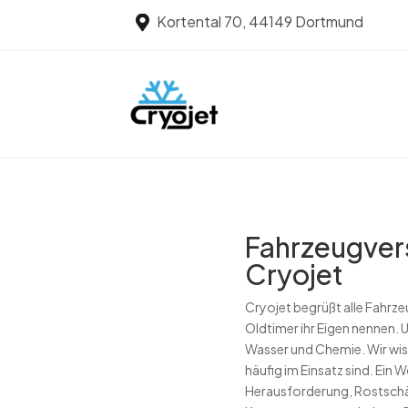
Kortental 70, 44149 Dortmund

Fahrzeugvers
Cryojet
Cryojet begrüßt alle Fahrz
Oldtimer ihr Eigen nennen.
Wasser und Chemie. Wir wiss
häufig im Einsatz sind. Ein 
Herausforderung, Rostschäd