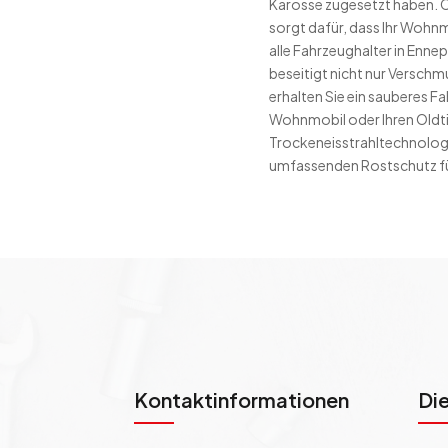
Karosse zugesetzt haben. C
sorgt dafür, dass Ihr Wohnm
alle Fahrzeughalter in Enne
beseitigt nicht nur Verschm
erhalten Sie ein sauberes Fa
Wohnmobil oder Ihren Oldti
Trockeneisstrahltechnologi
umfassenden Rostschutz fü
Kontaktinformationen
Di