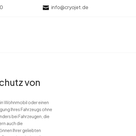
70
info@cryojet.de

chutz von
ein Wohnmobil oder einen
igung Ihres Fahrzeugs ohne
nders bei Fahrzeugen, die
ern auch die
nnen Ihrer geliebten