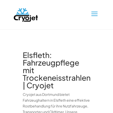
a
Elsfleth:
Fahrzeugpflege
mit
Trockeneisstrahlen
| Cryojet
Cryojet aus Dortmund bietet
Fahrzeughaltern in Elsfleth eine effektive
Rostbehandlung für ihre Nutzfahrzeuge,
Transporter und Oldtimer. Unsere