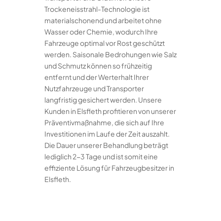
Trockeneisstrahl-Technologie ist
materialschonend und arbeitet ohne
Wasser oder Chemie, wodurch Ihre
Fahrzeuge optimal vor Rost geschützt
werden. Saisonale Bedrohungen wie Salz
und Schmutz können so frühzeitig
entfernt und der Werterhalt Ihrer
Nutzfahrzeuge und Transporter
langfristig gesichert werden. Unsere
Kunden in Elsfleth profitieren von unserer
Präventivmaßnahme, die sich auf Ihre
Investitionen im Laufe der Zeit auszahlt.
Die Dauer unserer Behandlung beträgt
lediglich 2-3 Tage und ist somit eine
effiziente Lösung für Fahrzeugbesitzer in
Elsfleth.