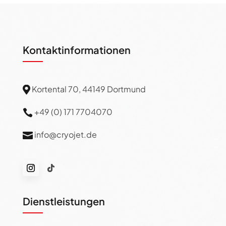
Kontaktinformationen
Kortental 70, 44149 Dortmund

+49 (0) 171 7704070

info@cryojet.de

Dienstleistungen