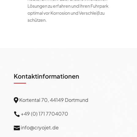
Lösungen zu erfahren und Ihren Fuhrpark
optimal vor Korrosion und Verschleiß zu
schützen.
Kontaktinformationen
Kortental 70, 44149 Dortmund

+49 (0) 171 7704070

info@cryojet.de
