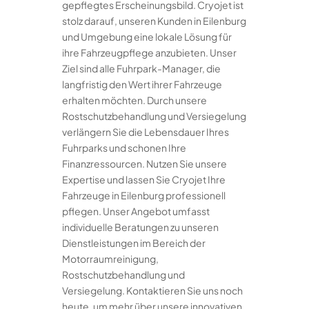
gepflegtes Erscheinungsbild. Cryojet ist
stolz darauf, unseren Kunden in Eilenburg
und Umgebung eine lokale Lösung für
ihre Fahrzeugpflege anzubieten. Unser
Ziel sind alle Fuhrpark-Manager, die
langfristig den Wert ihrer Fahrzeuge
erhalten möchten. Durch unsere
Rostschutzbehandlung und Versiegelung
verlängern Sie die Lebensdauer Ihres
Fuhrparks und schonen Ihre
Finanzressourcen. Nutzen Sie unsere
Expertise und lassen Sie Cryojet Ihre
Fahrzeuge in Eilenburg professionell
pflegen. Unser Angebot umfasst
individuelle Beratungen zu unseren
Dienstleistungen im Bereich der
Motorraumreinigung,
Rostschutzbehandlung und
Versiegelung. Kontaktieren Sie uns noch
heute, um mehr über unsere innovativen