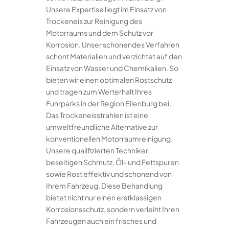
Unsere Expertise liegt im Einsatz von
Trockeneis zur Reinigung des
Motorraums und dem Schutz vor
Korrosion. Unser schonendes Verfahren
schont Materialien und verzichtet auf den
Einsatz von Wasser und Chemikalien. So
bieten wir einen optimalen Rostschutz
und tragen zum Werterhalt Ihres
Fuhrparks in der Region Eilenburg bei.
Das Trockeneisstrahlen ist eine
umweltfreundliche Alternative zur
konventionellen Motorraumreinigung.
Unsere qualifizierten Techniker
beseitigen Schmutz, Öl- und Fettspuren
sowie Rost effektiv und schonend von
Ihrem Fahrzeug. Diese Behandlung
bietet nicht nur einen erstklassigen
Korrosionsschutz, sondern verleiht Ihren
Fahrzeugen auch ein frisches und