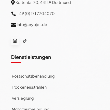
Kortental 70, 44149 Dortmund

+49 (0) 171 7704070

info@cryojet.de

Dienstleistungen
Rostschutzbehandlung
Trockeneisstrahlen
Versieglung
Motorraumreinigung