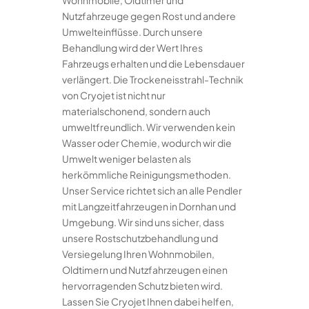
Wohnmobile, Oldtimer und
Nutzfahrzeuge gegen Rost und andere
Umwelteinflüsse. Durch unsere
Behandlung wird der Wert Ihres
Fahrzeugs erhalten und die Lebensdauer
verlängert. Die Trockeneisstrahl-Technik
von Cryojet ist nicht nur
materialschonend, sondern auch
umweltfreundlich. Wir verwenden kein
Wasser oder Chemie, wodurch wir die
Umwelt weniger belasten als
herkömmliche Reinigungsmethoden.
Unser Service richtet sich an alle Pendler
mit Langzeitfahrzeugen in Dornhan und
Umgebung. Wir sind uns sicher, dass
unsere Rostschutzbehandlung und
Versiegelung Ihren Wohnmobilen,
Oldtimern und Nutzfahrzeugen einen
hervorragenden Schutz bieten wird.
Lassen Sie Cryojet Ihnen dabei helfen,