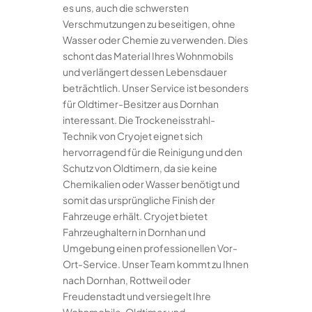
es uns, auch die schwersten
Verschmutzungen zu beseitigen, ohne
Wasser oder Chemie zu verwenden. Dies
schont das Material Ihres Wohnmobils
und verlängert dessen Lebensdauer
beträchtlich. Unser Service ist besonders
für Oldtimer-Besitzer aus Dornhan
interessant. Die Trockeneisstrahl-
Technik von Cryojet eignet sich
hervorragend für die Reinigung und den
Schutz von Oldtimern, da sie keine
Chemikalien oder Wasser benötigt und
somit das ursprüngliche Finish der
Fahrzeuge erhält. Cryojet bietet
Fahrzeughaltern in Dornhan und
Umgebung einen professionellen Vor-
Ort-Service. Unser Team kommt zu Ihnen
nach Dornhan, Rottweil oder
Freudenstadt und versiegelt Ihre