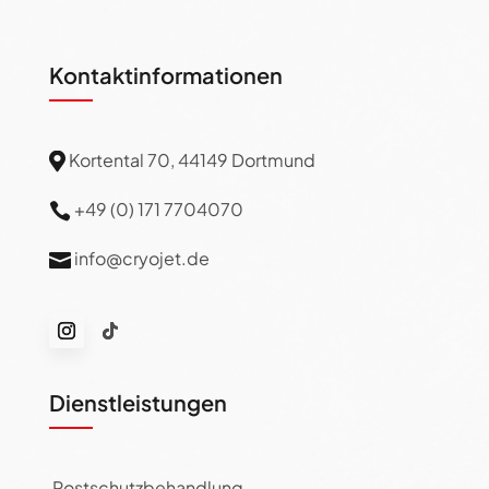
Kontaktinformationen
Kortental 70, 44149 Dortmund

+49 (0) 171 7704070

info@cryojet.de

Dienstleistungen
Rostschutzbehandlung