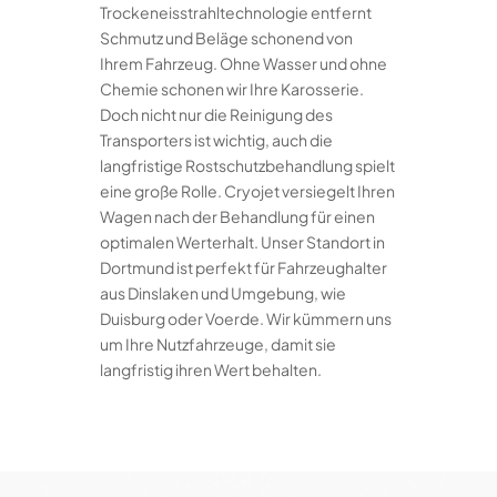
Trockeneisstrahltechnologie entfernt
Schmutz und Beläge schonend von
Ihrem Fahrzeug. Ohne Wasser und ohne
Chemie schonen wir Ihre Karosserie.
Doch nicht nur die Reinigung des
Transporters ist wichtig, auch die
langfristige Rostschutzbehandlung spielt
eine große Rolle. Cryojet versiegelt Ihren
Wagen nach der Behandlung für einen
optimalen Werterhalt. Unser Standort in
Dortmund ist perfekt für Fahrzeughalter
aus Dinslaken und Umgebung, wie
Duisburg oder Voerde. Wir kümmern uns
um Ihre Nutzfahrzeuge, damit sie
langfristig ihren Wert behalten.