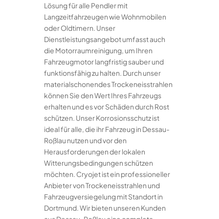
Lösung für alle Pendler mit
Langzeitfahrzeugen wie Wohnmobilen
oder Oldtimern. Unser
Dienstleistungsangebot umfasst auch
die Motorraumreinigung, um Ihren
Fahrzeugmotor langfristig sauber und
funktionsfähig zu halten. Durch unser
materialschonendes Trockeneisstrahlen
können Sie den Wert Ihres Fahrzeugs
erhalten und es vor Schäden durch Rost
schützen. Unser Korrosionsschutz ist
ideal für alle, die ihr Fahrzeug in Dessau-
Roßlau nutzen und vor den
Herausforderungen der lokalen
Witterungsbedingungen schützen
möchten. Cryojet ist ein professioneller
Anbieter von Trockeneisstrahlen und
Fahrzeugversiegelung mit Standort in
Dortmund. Wir bieten unseren Kunden