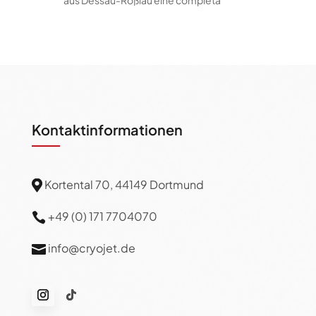
aus Dessau-Roßlau eine completa
Kontaktinformationen
Kortental 70, 44149 Dortmund

+49 (0) 171 7704070

info@cryojet.de
