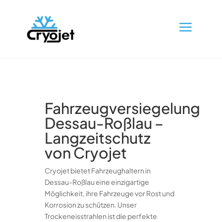
a
Fahrzeugversiegelung
Dessau-Roßlau –
Langzeitschutz
von Cryojet
Cryojet bietet Fahrzeughaltern in
Dessau-Roßlau eine einzigartige
Möglichkeit, ihre Fahrzeuge vor Rost und
Korrosion zu schützen. Unser
Trockeneisstrahlen ist die perfekte