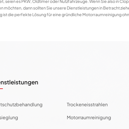
et, seien es PKW, Oldtimer oder Nutzfahrzeuge. Wenn Sie also in Clo
n möchten, dann sollten Sie unsere Dienstleistungen in Betracht zie
g ist die perfekte Lösung für eine gründliche Motorraumreinigung o
enstleistungen
tschutzbehandlung
Trockeneisstrahlen
sieglung
Motorraumreinigung