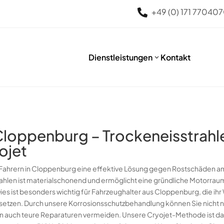
+49 (0) 171 77040

Dienstleistungen
Kontakt
3
Cloppenburg – Trockeneisstrahl
ojet
Fahrern in Cloppenburg eine effektive Lösung gegen Rostschäden a
hlen ist materialschonend und ermöglicht eine gründliche Motorrau
s ist besonders wichtig für Fahrzeughalter aus Cloppenburg, die ihr
zen. Durch unsere Korrosionsschutzbehandlung können Sie nicht nu
n auch teure Reparaturen vermeiden. Unsere Cryojet-Methode ist dabei