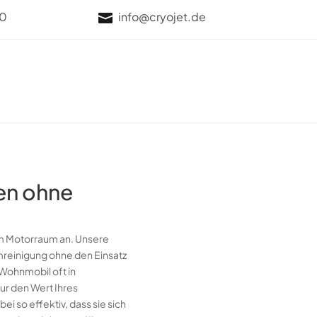
70
info@cryojet.de

en ohne
m Motorraum an. Unsere
mreinigung ohne den Einsatz
 Wohnmobil oft in
r den Wert Ihres
 so effektiv, dass sie sich