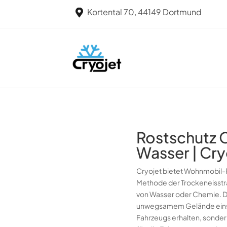
Kortental 70, 44149 Dortmund

Rostschutz 
Wasser | Cry
Cryojet bietet Wohnmobil-
Methode der Trockeneisstra
von Wasser oder Chemie. Die
unwegsamem Gelände einset
Fahrzeugs erhalten, sonder