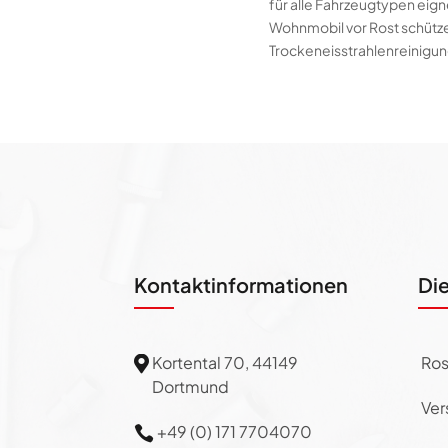
für alle Fahrzeugtypen eign
Wohnmobil vor Rost schütze
Trockeneisstrahlenreinigun
Kontaktinformationen
Di
Kortental 70, 44149
Ros

Dortmund
Ver
+49 (0) 171 7704070
