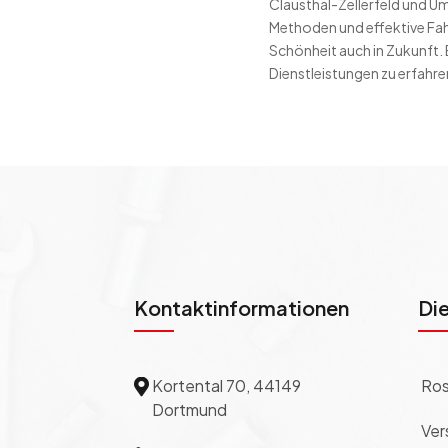
Clausthal-Zellerfeld und U
Methoden und effektive Fahr
Schönheit auch in Zukunft.
Dienstleistungen zu erfahre
Kontaktinformationen
Di
Kortental 70, 44149
Ros

Dortmund
Ver