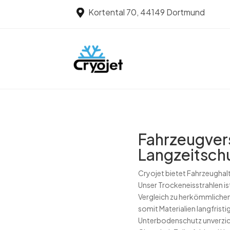
Kortental 70, 44149 Dortmund

Fahrzeugvers
Langzeitschu
Cryojet bietet Fahrzeughalt
Unser Trockeneisstrahlen i
Vergleich zu herkömmliche
somit Materialien langfristi
Unterbodenschutz unverzicht