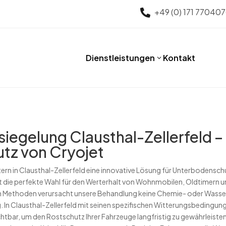
+49 (0) 171 77040

Dienstleistungen
Kontakt
3
iegelung Clausthal-Zellerfeld –
tz von Cryojet
ern in Clausthal-Zellerfeld eine innovative Lösung für Unterbodensc
st die perfekte Wahl für den Werterhalt von Wohnmobilen, Oldtimern 
n Methoden verursacht unsere Behandlung keine Chemie- oder Wass
g. In Clausthal-Zellerfeld mit seinen spezifischen Witterungsbedingung
bar, um den Rostschutz Ihrer Fahrzeuge langfristig zu gewährleisten.