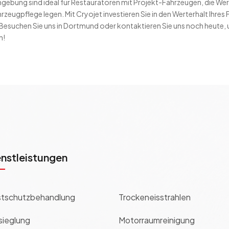
mgebung sind ideal für Restauratoren mit Projekt-Fahrzeugen, die We
zeugpflege legen. Mit Cryojet investieren Sie in den Werterhalt Ihre
 Besuchen Sie uns in Dortmund oder kontaktieren Sie uns noch heute,
n!
enstleistungen
tschutzbehandlung
Trockeneisstrahlen
sieglung
Motorraumreinigung