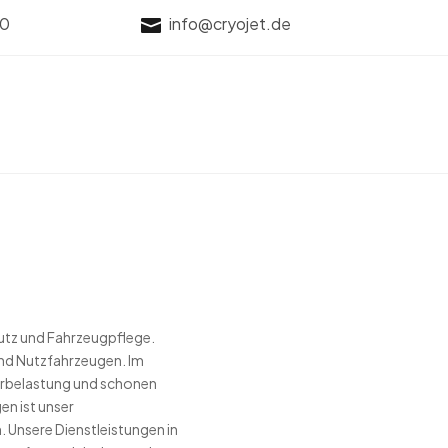
70
info@cryojet.de

hutz und Fahrzeugpflege.
und Nutzfahrzeugen. Im
erbelastung und schonen
en ist unser
 Unsere Dienstleistungen in