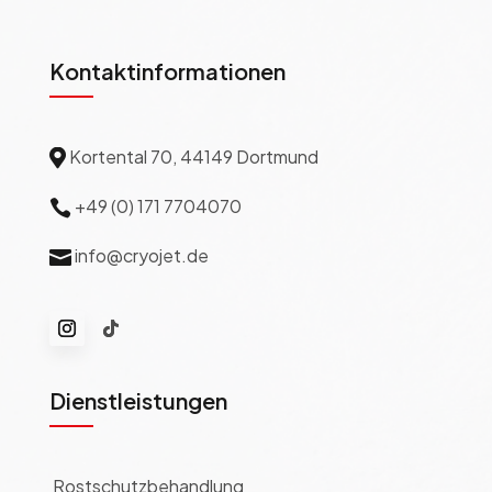
Kontaktinformationen
Kortental 70, 44149 Dortmund

+49 (0) 171 7704070

info@cryojet.de

Dienstleistungen
Rostschutzbehandlung