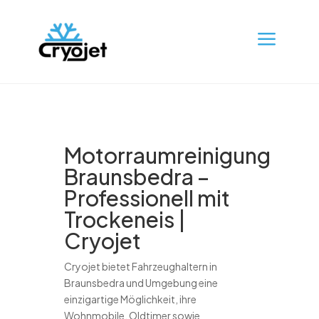
a
Motorraumreinigung
Braunsbedra –
Professionell mit
Trockeneis |
Cryojet
Cryojet bietet Fahrzeughaltern in
Braunsbedra und Umgebung eine
einzigartige Möglichkeit, ihre
Wohnmobile, Oldtimer sowie