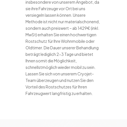
insbesondere von unserem Angebot, da
sie ihre Fahrzeuge vor Ort bei uns
versiegeln lassen können. Unsere
Methode ist nicht nur materialschonend,
sondern auch preiswert – ab 1429€ (inkl.
MwSt) erhalten Sie einen hochwertigen
Rostschutz für Ihre Wohnmobile oder
Oldtimer. Die Dauer unserer Behandlung
beträgt lediglich 2-3 Tage und bietet
Ihnen somit die Möglichkeit,
schnellstmöglich wieder mobil zu sein.
Lassen Sie sich von unserem Cryojet-
Team überzeugen und nutzen Sie den
Vorteil des Rostschutzes für Ihren
Fahrzeugwert langfristig zu erhalten.