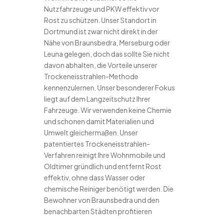
Nutzfahrzeuge und PKW effektiv vor
Rost zu schützen. Unser Standort in
Dortmund ist zwar nicht direkt in der
Nähe von Braunsbedra, Merseburg oder
Leuna gelegen, doch das sollte Sie nicht
davon abhalten, die Vorteile unserer
Trockeneisstrahlen-Methode
kennenzulernen. Unser besonderer Fokus
liegt auf dem Langzeitschutz Ihrer
Fahrzeuge. Wir verwenden keine Chemie
und schonen damit Materialien und
Umwelt gleichermaßen. Unser
patentiertes Trockeneisstrahlen-
Verfahren reinigt Ihre Wohnmobile und
Oldtimer gründlich und entfernt Rost
effektiv, ohne dass Wasser oder
chemische Reiniger benötigt werden. Die
Bewohner von Braunsbedra und den
benachbarten Städten profitieren