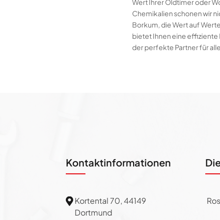
Wert Ihrer Oldtimer oder W
Chemikalien schonen wir nic
Borkum, die Wert auf Werte
bietet Ihnen eine effizien
der perfekte Partner für al
Kontaktinformationen
Di
Kortental 70, 44149
Ros

Dortmund