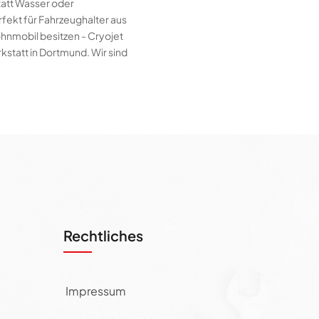
tatt Wasser oder
rfekt für Fahrzeughalter aus
hnmobil besitzen - Cryojet
statt in Dortmund. Wir sind
Rechtliches
Impressum