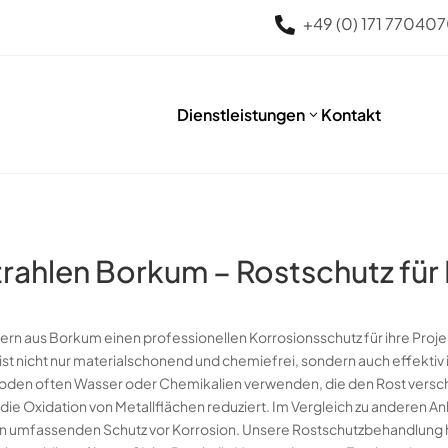
+49 (0) 171 77040

Dienstleistungen
Kontakt
3
rahlen Borkum – Rostschutz für 
tern aus Borkum einen professionellen Korrosionsschutz für ihre Pro
st nicht nur materialschonend und chemiefrei, sondern auch effektiv
hoden often Wasser oder Chemikalien verwenden, die den Rost versc
 die Oxidation von Metallflächen reduziert. Im Vergleich zu anderen An
n umfassenden Schutz vor Korrosion. Unsere Rostschutzbehandlung hä