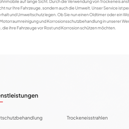
ohnmobile auf lange Sicht. Durch die Verwendung von Trockeneis ans
ht nur Ihre Fahrzeuge, sondern auch die Umwelt. Unser Service ist pe
rhalt und Umweltschutz legen. Ob Sie nun einen Oldtimer oder ein Wo
te Motorraumreinigung und Korrosionsschutzbehandlung in unserer Werk
le, die ihre Fahrzeuge vor Rost und Korrosion schützen möchten.
enstleistungen
tschutzbehandlung
Trockeneisstrahlen