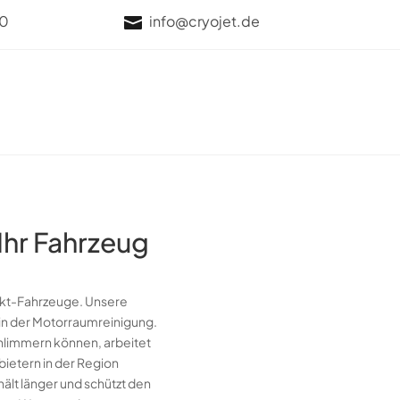
70
info@cryojet.de

Ihr Fahrzeug
jekt-Fahrzeuge. Unsere
 in der Motorraumreinigung.
hlimmern können, arbeitet
bietern in der Region
lt länger und schützt den