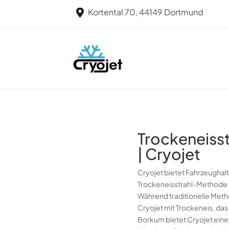
Kortental 70, 44149 Dortmund

Trockeneisst
| Cryojet
Cryojet bietet Fahrzeughal
Trockeneisstrahl-Methode i
Während traditionelle Met
Cryojet mit Trockeneis, das
Borkum bietet Cryojet eine