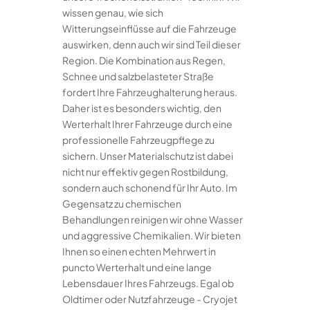
wissen genau, wie sich
Witterungseinflüsse auf die Fahrzeuge
auswirken, denn auch wir sind Teil dieser
Region. Die Kombination aus Regen,
Schnee und salzbelasteter Straße
fordert Ihre Fahrzeughalterung heraus.
Daher ist es besonders wichtig, den
Werterhalt Ihrer Fahrzeuge durch eine
professionelle Fahrzeugpflege zu
sichern. Unser Materialschutz ist dabei
nicht nur effektiv gegen Rostbildung,
sondern auch schonend für Ihr Auto. Im
Gegensatz zu chemischen
Behandlungen reinigen wir ohne Wasser
und aggressive Chemikalien. Wir bieten
Ihnen so einen echten Mehrwert in
puncto Werterhalt und eine lange
Lebensdauer Ihres Fahrzeugs. Egal ob
Oldtimer oder Nutzfahrzeuge - Cryojet