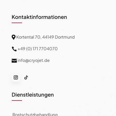
Kontaktinformationen
Kortental 70, 44149 Dortmund

+49 (0) 171 7704070

info@cryojet.de

Dienstleistungen
Rostschutzbehandlung