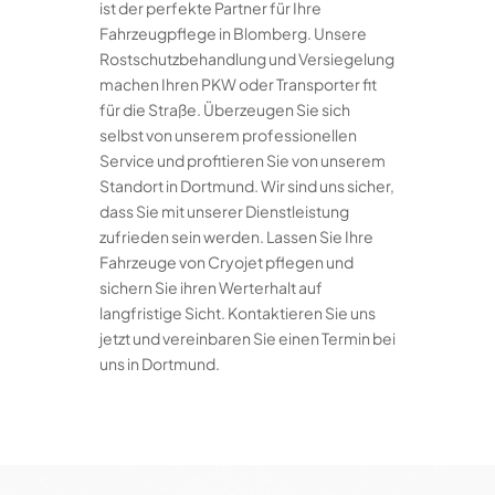
ist der perfekte Partner für Ihre
Fahrzeugpflege in Blomberg. Unsere
Rostschutzbehandlung und Versiegelung
machen Ihren PKW oder Transporter fit
für die Straße. Überzeugen Sie sich
selbst von unserem professionellen
Service und profitieren Sie von unserem
Standort in Dortmund. Wir sind uns sicher,
dass Sie mit unserer Dienstleistung
zufrieden sein werden. Lassen Sie Ihre
Fahrzeuge von Cryojet pflegen und
sichern Sie ihren Werterhalt auf
langfristige Sicht. Kontaktieren Sie uns
jetzt und vereinbaren Sie einen Termin bei
uns in Dortmund.