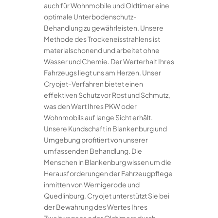
auch für Wohnmobile und Oldtimer eine
optimale Unterbodenschutz-
Behandlung zu gewährleisten. Unsere
Methode des Trockeneisstrahlens ist
materialschonend und arbeitet ohne
Wasser und Chemie. Der Werterhalt Ihres
Fahrzeugs liegt uns am Herzen. Unser
Cryojet-Verfahren bietet einen
effektiven Schutz vor Rost und Schmutz,
was den Wert Ihres PKW oder
Wohnmobils auf lange Sicht erhält.
Unsere Kundschaft in Blankenburg und
Umgebung profitiert von unserer
umfassenden Behandlung. Die
Menschen in Blankenburg wissen um die
Herausforderungen der Fahrzeugpflege
inmitten von Wernigerode und
Quedlinburg. Cryojet unterstützt Sie bei
der Bewahrung des Wertes Ihres