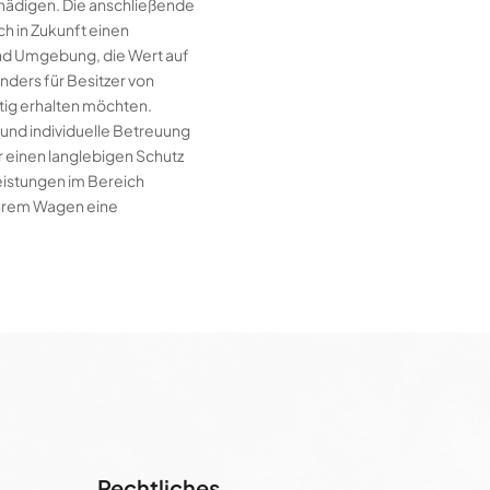
chädigen. Die anschließende
ch in Zukunft einen
und Umgebung, die Wert auf
nders für Besitzer von
tig erhalten möchten.
 und individuelle Betreuung
 einen langlebigen Schutz
eistungen im Bereich
Ihrem Wagen eine
Rechtliches