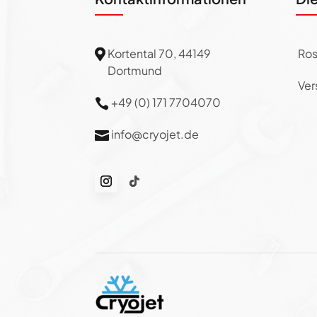
Kortental 70, 44149
Ros

Dortmund
Ver
+49 (0) 171 7704070

info@cryojet.de
