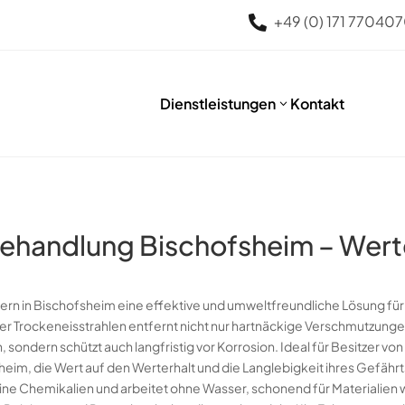
+49 (0) 171 77040

Dienstleistungen
Kontakt
3
ehandlung Bischofsheim – Werte
tern in Bischofsheim eine effektive und umweltfreundliche Lösung f
r Trockeneisstrahlen entfernt nicht nur hartnäckige Verschmutzung
ondern schützt auch langfristig vor Korrosion. Ideal für Besitzer vo
im, die Wert auf den Werterhalt und die Langlebigkeit ihres Gefährt
eine Chemikalien und arbeitet ohne Wasser, schonend für Materialien