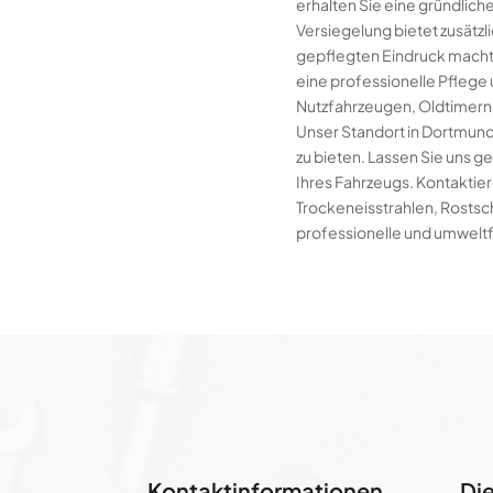
erhalten Sie eine gründlic
Versiegelung bietet zusätzl
gepflegten Eindruck macht.
eine professionelle Pflege 
Nutzfahrzeugen, Oldtimern 
Unser Standort in Dortmund
zu bieten. Lassen Sie uns 
Ihres Fahrzeugs. Kontaktie
Trockeneisstrahlen, Rostsc
professionelle und umweltf
Kontaktinformationen
Di