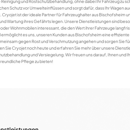
he Reinigung und Rostschutzbehandlung, ohne dabei Ihr Fahrzeug zu s
ichen Schutz vor Umwelteinflüssen und sorgt dafür, dass Ihr Wagen au
 Cryojet ist der ideale Partner für Fahrzeughalter aus Bischofsheim 
und Wartung ihres Gefährts legen. Unsere Dienstleistungen sind beso
oder Wohnmobilen interessant, die den Wert ihrer Fahrzeuge langfris
 ermöglicht es uns, unseren Kunden aus Bischofsheim eine effiziente
gemeinsam gegen Rost und Verschmutzung angehen und sorgen Sie für
ren Sie Cryojet noch heute und erfahren Sie mehr über unsere Dienstl
hutzbehandlung und Versiegelung. Wir freuen uns darauf, Ihnen und 
reundliche Pflege zu bieten!
enstleistungen