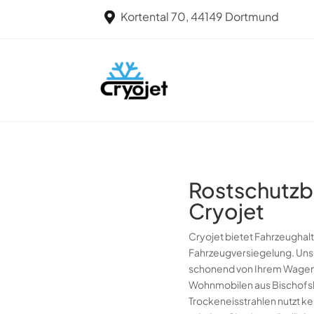
Kortental 70, 44149 Dortmund

Rostschutzb
Cryojet
Cryojet bietet Fahrzeughal
Fahrzeugversiegelung. Unse
schonend von Ihrem Wagen, s
Wohnmobilen aus Bischofshe
Trockeneisstrahlen nutzt k