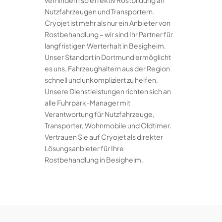
verhindern so effektiv Rostbildung an
Nutzfahrzeugen und Transportern.
Cryojet ist mehr als nur ein Anbieter von
Rostbehandlung – wir sind Ihr Partner für
langfristigen Werterhalt in Besigheim.
Unser Standort in Dortmund ermöglicht
es uns, Fahrzeughaltern aus der Region
schnell und unkompliziert zu helfen.
Unsere Dienstleistungen richten sich an
alle Fuhrpark-Manager mit
Verantwortung für Nutzfahrzeuge,
Transporter, Wohnmobile und Oldtimer.
Vertrauen Sie auf Cryojet als direkter
Lösungsanbieter für Ihre
Rostbehandlung in Besigheim.