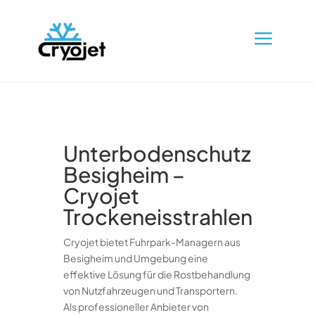
a
Unterbodenschutz
Besigheim –
Cryojet
Trockeneisstrahlen
Cryojet bietet Fuhrpark-Managern aus
Besigheim und Umgebung eine
effektive Lösung für die Rostbehandlung
von Nutzfahrzeugen und Transportern.
Als professioneller Anbieter von