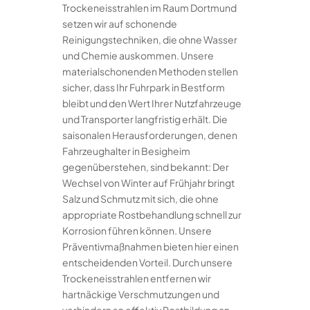
Trockeneisstrahlen im Raum Dortmund
setzen wir auf schonende
Reinigungstechniken, die ohne Wasser
und Chemie auskommen. Unsere
materialschonenden Methoden stellen
sicher, dass Ihr Fuhrpark in Bestform
bleibt und den Wert Ihrer Nutzfahrzeuge
und Transporter langfristig erhält. Die
saisonalen Herausforderungen, denen
Fahrzeughalter in Besigheim
gegenüberstehen, sind bekannt: Der
Wechsel von Winter auf Frühjahr bringt
Salz und Schmutz mit sich, die ohne
appropriate Rostbehandlung schnell zur
Korrosion führen können. Unsere
Präventivmaßnahmen bieten hier einen
entscheidenden Vorteil. Durch unsere
Trockeneisstrahlen entfernen wir
hartnäckige Verschmutzungen und