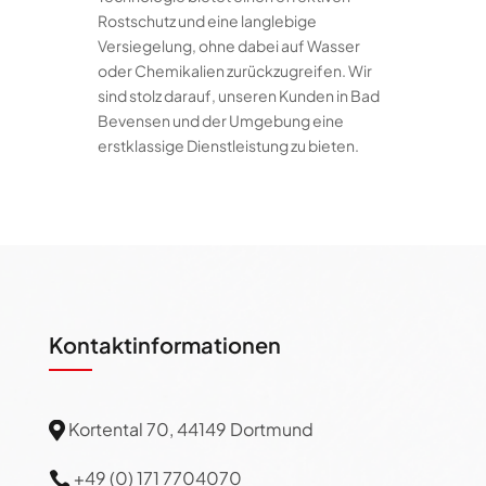
Rostschutz und eine langlebige
Versiegelung, ohne dabei auf Wasser
oder Chemikalien zurückzugreifen. Wir
sind stolz darauf, unseren Kunden in Bad
Bevensen und der Umgebung eine
erstklassige Dienstleistung zu bieten.
Kontaktinformationen
Kortental 70, 44149 Dortmund

+49 (0) 171 7704070
