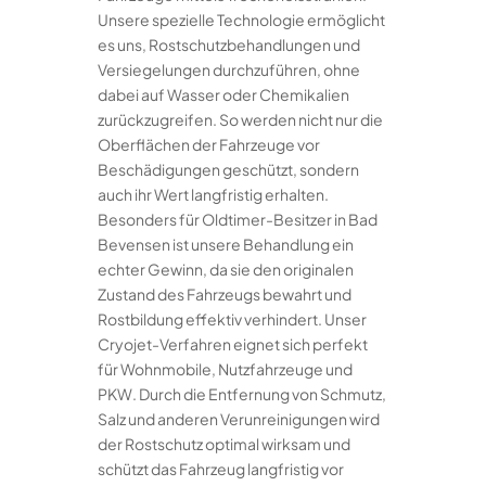
Unsere spezielle Technologie ermöglicht
es uns, Rostschutzbehandlungen und
Versiegelungen durchzuführen, ohne
dabei auf Wasser oder Chemikalien
zurückzugreifen. So werden nicht nur die
Oberflächen der Fahrzeuge vor
Beschädigungen geschützt, sondern
auch ihr Wert langfristig erhalten.
Besonders für Oldtimer-Besitzer in Bad
Bevensen ist unsere Behandlung ein
echter Gewinn, da sie den originalen
Zustand des Fahrzeugs bewahrt und
Rostbildung effektiv verhindert. Unser
Cryojet-Verfahren eignet sich perfekt
für Wohnmobile, Nutzfahrzeuge und
PKW. Durch die Entfernung von Schmutz,
Salz und anderen Verunreinigungen wird
der Rostschutz optimal wirksam und
schützt das Fahrzeug langfristig vor