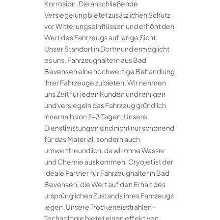
Korrosion. Die anschließende
Versiegelung bietet zusätzlichen Schutz
vor Witterungseinflüssen und erhöht den
Wert des Fahrzeugs auf lange Sicht.
Unser Standort in Dortmund ermöglicht
es uns, Fahrzeughaltern aus Bad
Bevensen eine hochwertige Behandlung
ihrer Fahrzeuge zu bieten. Wir nehmen
uns Zeit für jeden Kunden und reinigen
und versiegeln das Fahrzeug gründlich
innerhalb von 2-3 Tagen. Unsere
Dienstleistungen sind nicht nur schonend
für das Material, sondern auch
umweltfreundlich, da wir ohne Wasser
und Chemie auskommen. Cryojet ist der
ideale Partner für Fahrzeughalter in Bad
Bevensen, die Wert auf den Erhalt des
ursprünglichen Zustands ihres Fahrzeugs
legen. Unsere Trockeneisstrahlen-
Technologie bietet einen effektiven