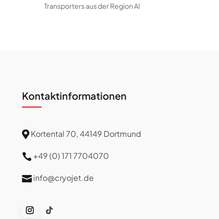
Transporters aus der Region Al
Kontaktinformationen
Kortental 70, 44149 Dortmund

+49 (0) 171 7704070

info@cryojet.de
