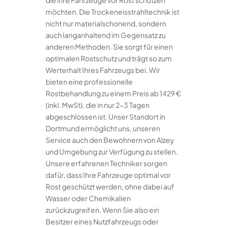
die ihre Fahrzeuge vor Rost schützen
möchten. Die Trockeneisstrahltechnik ist
nicht nur materialschonend, sondern
auch langanhaltend im Gegensatz zu
anderen Methoden. Sie sorgt für einen
optimalen Rostschutz und trägt so zum
Werterhalt Ihres Fahrzeugs bei. Wir
bieten eine professionelle
Rostbehandlung zu einem Preis ab 1429 €
(inkl. MwSt), die in nur 2-3 Tagen
abgeschlossen ist. Unser Standort in
Dortmund ermöglicht uns, unseren
Service auch den Bewohnern von Alzey
und Umgebung zur Verfügung zu stellen.
Unsere erfahrenen Techniker sorgen
dafür, dass Ihre Fahrzeuge optimal vor
Rost geschützt werden, ohne dabei auf
Wasser oder Chemikalien
zurückzugreifen. Wenn Sie also ein
Besitzer eines Nutzfahrzeugs oder