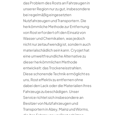
das Problem des Rosts an Fahrzeugen in
unserer Region nur zu gut, insbesondere
bei regelmäßig eingesetzten
Nutzfahrzeugen und Transportern. Die
herkömmliche Methode zur Entfernung
von Rost erfordert oft den Einsatz von
Wasser und Chemikalien, was jedoch
nicht nur zeitaufwendig ist, sondern auch
materialschädlich sein kann. Cryojet hat
eine umweltfreundliche Alternative zu
dieser herkömmlichen Methode
entwickelt: das Trockeneisstrahlen.
Diese schonende Technik ermöglicht es
uns, Rost effektiv zu entfernen ohne
dabei den Lack oder die Materialien Ihres
Fahrzeugs zu beschädigen. Unser
Service richtet sich insbesondere an
Besitzer von Nutzfahrzeugen und
Transportern in Alzey, Mainz und Worms,