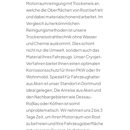
Motorraumreinigung mit Trockeneis an,
welche die Oberflächen von Rost befreit
und dabei materialschonend arbeitet. Im
Vergleich zu herkömmlichen
Reinigungsmethoden ist unsere
Trockeneisstrahltechnik ohne Wasser
und Chemie auskommt. Dies schont
nicht nur die Umwelt, sondern auch das
Material Ihres Fahrzeugs. Unser Cryojet-
Verfahren bietet Ihnen einen optimalen
Korrosionsschutz für Ihren PKW oder Ihr
Wohnmobil. Speziell für Fahrzeughalter
aus Aken ist unser Standort in Dortmund
ideal gelegen. Die Anreise aus Aken und
den Nachbargebieten wie Dessau-
Roßlau oder Köthen ist somit
unproblematisch. Wir nehmen uns 2 bis 3
Tage Zeit, um Ihren Motorraum von Rost
zu befreien und Ihre Fahrzeugoberfläche