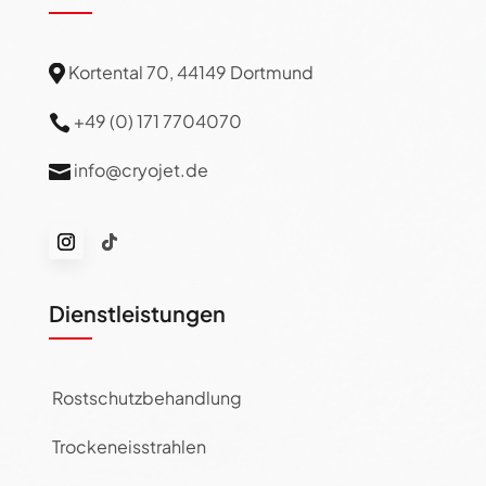
Kortental 70, 44149 Dortmund

+49 (0) 171 7704070

info@cryojet.de

Dienstleistungen
Rostschutzbehandlung
Trockeneisstrahlen