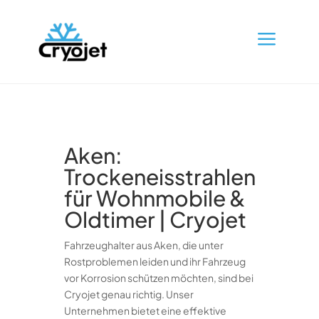
a
Aken:
Trockeneisstrahlen
für Wohnmobile &
Oldtimer | Cryojet
Fahrzeughalter aus Aken, die unter
Rostproblemen leiden und ihr Fahrzeug
vor Korrosion schützen möchten, sind bei
Cryojet genau richtig. Unser
Unternehmen bietet eine effektive